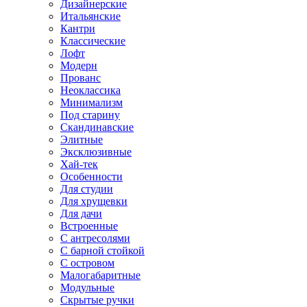
Дизайнерские
Итальянские
Кантри
Классические
Лофт
Модерн
Прованс
Неоклассика
Минимализм
Под старину
Скандинавские
Элитные
Эксклюзивные
Хай-тек
Особенности
Для студии
Для хрущевки
Для дачи
Встроенные
С антресолями
С барной стойкой
С островом
Малогабаритные
Модульные
Скрытые ручки