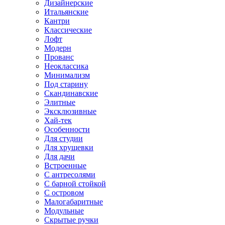
Дизайнерские
Итальянские
Кантри
Классические
Лофт
Модерн
Прованс
Неоклассика
Минимализм
Под старину
Скандинавские
Элитные
Эксклюзивные
Хай-тек
Особенности
Для студии
Для хрущевки
Для дачи
Встроенные
С антресолями
С барной стойкой
С островом
Малогабаритные
Модульные
Скрытые ручки