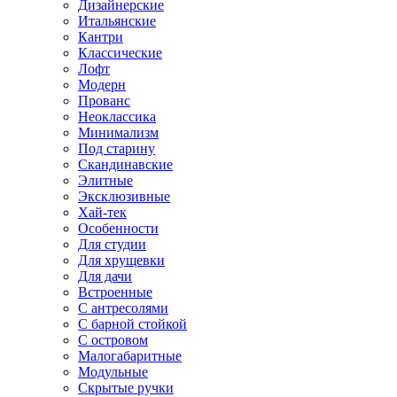
Дизайнерские
Итальянские
Кантри
Классические
Лофт
Модерн
Прованс
Неоклассика
Минимализм
Под старину
Скандинавские
Элитные
Эксклюзивные
Хай-тек
Особенности
Для студии
Для хрущевки
Для дачи
Встроенные
С антресолями
С барной стойкой
С островом
Малогабаритные
Модульные
Скрытые ручки