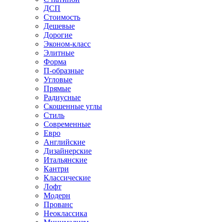
ДСП
Стоимость
Дешевые
Дорогие
Эконом-класс
Элитные
Форма
П-образные
Угловые
Прямые
Радиусные
Скошенные углы
Стиль
Современные
Евро
Английские
Дизайнерские
Итальянские
Кантри
Классические
Лофт
Модерн
Прованс
Неоклассика