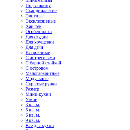
Минимализм
Под старину
Скандинавские
Элитные
Эксклюзивные
Хай-тек
Особенности
Для студии
Для хрущевки
Для дачи
Встроенные
С антресолями
С барной стойкой
С островом
Малогабаритные
Модульные
Скрытые ручки
Размер
Мини-кухни
Узкие
3 кв. м.
5 кв. м.
6 кв. м.
9 кв. м.
Все для кухни