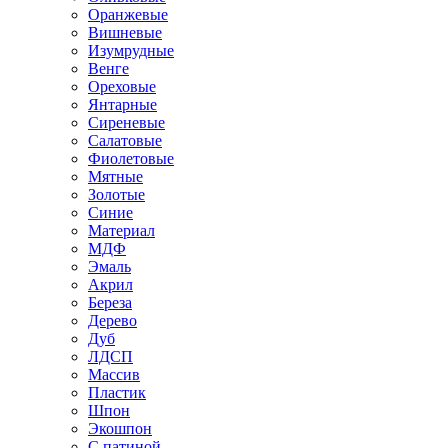
Оранжевые
Вишневые
Изумрудные
Венге
Ореховые
Янтарные
Сиреневые
Салатовые
Фиолетовые
Мятные
Золотые
Синие
Материал
МДФ
Эмаль
Акрил
Береза
Дерево
Дуб
ЛДСП
Массив
Пластик
Шпон
Экошпон
С патиной