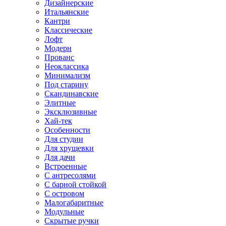
Дизайнерские
Итальянские
Кантри
Классические
Лофт
Модерн
Прованс
Неоклассика
Минимализм
Под старину
Скандинавские
Элитные
Эксклюзивные
Хай-тек
Особенности
Для студии
Для хрущевки
Для дачи
Встроенные
С антресолями
С барной стойкой
С островом
Малогабаритные
Модульные
Скрытые ручки