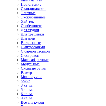
Минимализм
Под старину
Скандинавские
Элитные
Эксклюзивные
Хай-тек
Особенности
Для студии
Для хрущевки
Для дачи
Встроенные
С антресолями
С барной стойкой
С островом
Малогабаритные
Модульные
Скрытые ручки
Размер
Мини-кухни
Узкие
3 кв. м.
5 кв. м.
6 кв. м.
9 кв. м.
Все для кухни