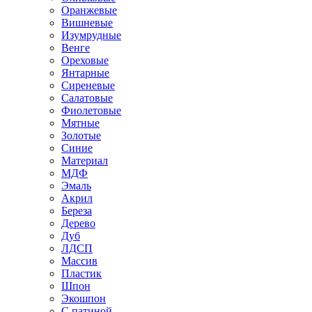
Оранжевые
Вишневые
Изумрудные
Венге
Ореховые
Янтарные
Сиреневые
Салатовые
Фиолетовые
Мятные
Золотые
Синие
Материал
МДФ
Эмаль
Акрил
Береза
Дерево
Дуб
ЛДСП
Массив
Пластик
Шпон
Экошпон
С патиной