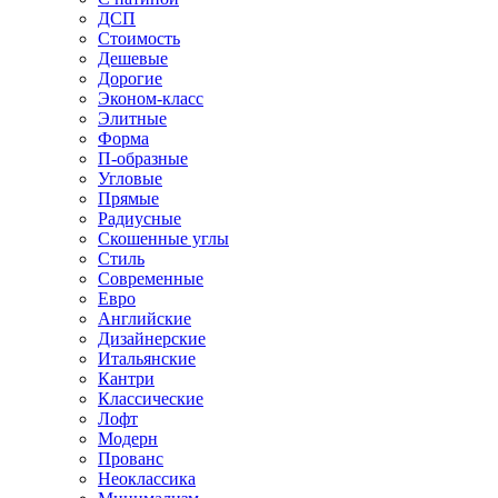
ДСП
Стоимость
Дешевые
Дорогие
Эконом-класс
Элитные
Форма
П-образные
Угловые
Прямые
Радиусные
Скошенные углы
Стиль
Современные
Евро
Английские
Дизайнерские
Итальянские
Кантри
Классические
Лофт
Модерн
Прованс
Неоклассика