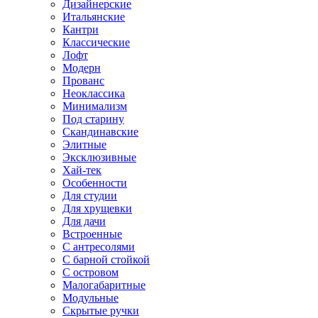
Дизайнерские
Итальянские
Кантри
Классические
Лофт
Модерн
Прованс
Неоклассика
Минимализм
Под старину
Скандинавские
Элитные
Эксклюзивные
Хай-тек
Особенности
Для студии
Для хрущевки
Для дачи
Встроенные
С антресолями
С барной стойкой
С островом
Малогабаритные
Модульные
Скрытые ручки