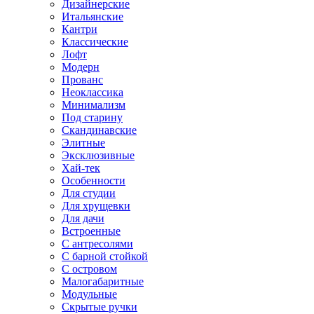
Дизайнерские
Итальянские
Кантри
Классические
Лофт
Модерн
Прованс
Неоклассика
Минимализм
Под старину
Скандинавские
Элитные
Эксклюзивные
Хай-тек
Особенности
Для студии
Для хрущевки
Для дачи
Встроенные
С антресолями
С барной стойкой
С островом
Малогабаритные
Модульные
Скрытые ручки