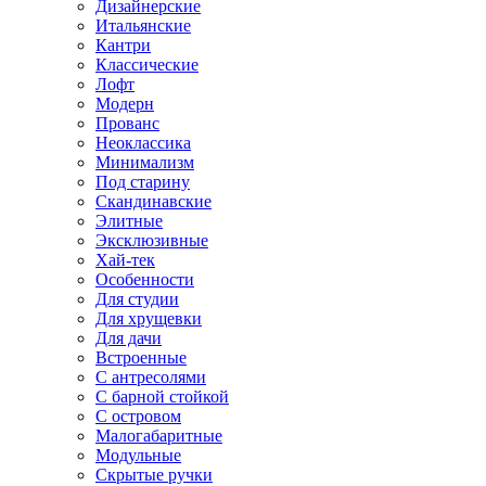
Дизайнерские
Итальянские
Кантри
Классические
Лофт
Модерн
Прованс
Неоклассика
Минимализм
Под старину
Скандинавские
Элитные
Эксклюзивные
Хай-тек
Особенности
Для студии
Для хрущевки
Для дачи
Встроенные
С антресолями
С барной стойкой
С островом
Малогабаритные
Модульные
Скрытые ручки