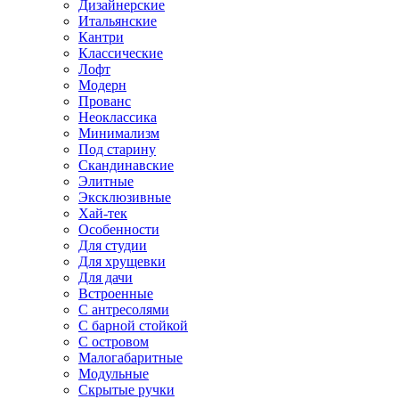
Дизайнерские
Итальянские
Кантри
Классические
Лофт
Модерн
Прованс
Неоклассика
Минимализм
Под старину
Скандинавские
Элитные
Эксклюзивные
Хай-тек
Особенности
Для студии
Для хрущевки
Для дачи
Встроенные
С антресолями
С барной стойкой
С островом
Малогабаритные
Модульные
Скрытые ручки