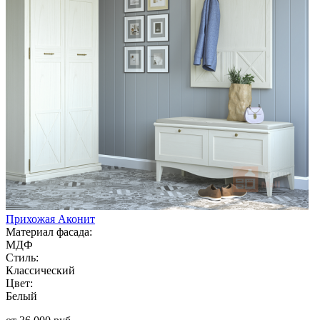
Прихожая Аконит
Материал фасада:
МДФ
Стиль:
Классический
Цвет:
Белый