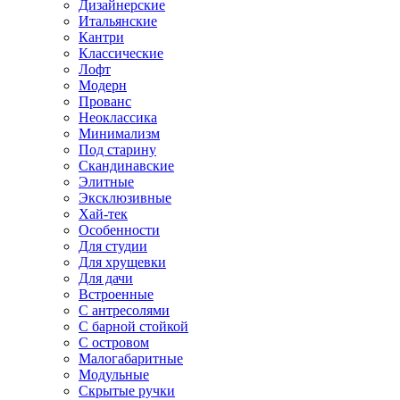
Дизайнерские
Итальянские
Кантри
Классические
Лофт
Модерн
Прованс
Неоклассика
Минимализм
Под старину
Скандинавские
Элитные
Эксклюзивные
Хай-тек
Особенности
Для студии
Для хрущевки
Для дачи
Встроенные
С антресолями
С барной стойкой
С островом
Малогабаритные
Модульные
Скрытые ручки