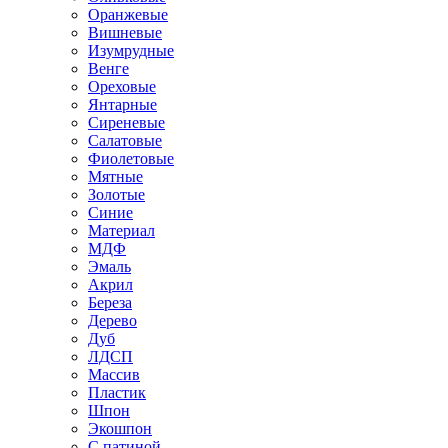
Оранжевые
Вишневые
Изумрудные
Венге
Ореховые
Янтарные
Сиреневые
Салатовые
Фиолетовые
Мятные
Золотые
Синие
Материал
МДФ
Эмаль
Акрил
Береза
Дерево
Дуб
ЛДСП
Массив
Пластик
Шпон
Экошпон
С патиной