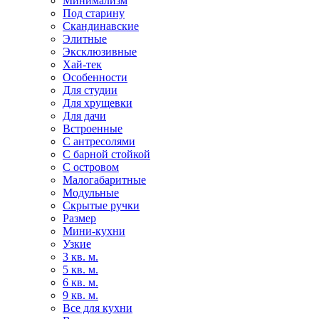
Минимализм
Под старину
Скандинавские
Элитные
Эксклюзивные
Хай-тек
Особенности
Для студии
Для хрущевки
Для дачи
Встроенные
С антресолями
С барной стойкой
С островом
Малогабаритные
Модульные
Скрытые ручки
Размер
Мини-кухни
Узкие
3 кв. м.
5 кв. м.
6 кв. м.
9 кв. м.
Все для кухни