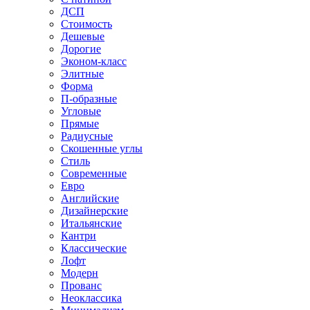
ДСП
Стоимость
Дешевые
Дорогие
Эконом-класс
Элитные
Форма
П-образные
Угловые
Прямые
Радиусные
Скошенные углы
Стиль
Современные
Евро
Английские
Дизайнерские
Итальянские
Кантри
Классические
Лофт
Модерн
Прованс
Неоклассика