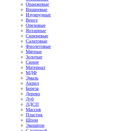
Оранжевые
Вишневые
Изумрудные
Венге
Ореховые
Янтарные
Сиреневые
Салатовые
Фиолетовые
Мятные
Золотые
Синие
Материал
МДФ
Эмаль
Акрил
Береза
Дерево
Дуб
ЛДСП
Массив
Пластик
Шпон
Экошпон
С патиной