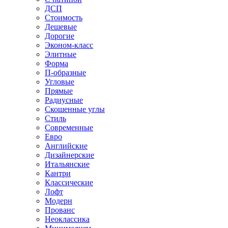
ДСП
Стоимость
Дешевые
Дорогие
Эконом-класс
Элитные
Форма
П-образные
Угловые
Прямые
Радиусные
Скошенные углы
Стиль
Современные
Евро
Английские
Дизайнерские
Итальянские
Кантри
Классические
Лофт
Модерн
Прованс
Неоклассика