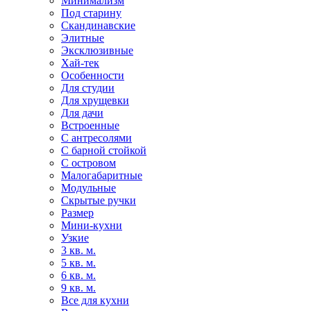
Минимализм
Под старину
Скандинавские
Элитные
Эксклюзивные
Хай-тек
Особенности
Для студии
Для хрущевки
Для дачи
Встроенные
С антресолями
С барной стойкой
С островом
Малогабаритные
Модульные
Скрытые ручки
Размер
Мини-кухни
Узкие
3 кв. м.
5 кв. м.
6 кв. м.
9 кв. м.
Все для кухни