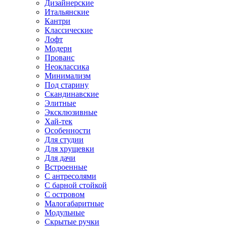
Дизайнерские
Итальянские
Кантри
Классические
Лофт
Модерн
Прованс
Неоклассика
Минимализм
Под старину
Скандинавские
Элитные
Эксклюзивные
Хай-тек
Особенности
Для студии
Для хрущевки
Для дачи
Встроенные
С антресолями
С барной стойкой
С островом
Малогабаритные
Модульные
Скрытые ручки