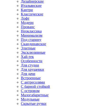
Дизайнерские
Итальянские
Кантри
Классические
Лофт
Модерн
Прованс
Неоклассика
Минимализм
Под старину
Скандинавские
Элитные
Эксклюзивные
Хай-тек
Особенности
Для студии
Для хрущевки
Для дачи
Встроенные
С антресолями
С барной стойкой
С островом
Малогабаритные
Модульные
Скрытые ручки