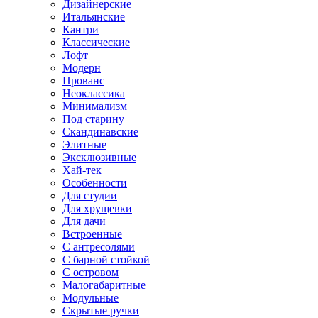
Дизайнерские
Итальянские
Кантри
Классические
Лофт
Модерн
Прованс
Неоклассика
Минимализм
Под старину
Скандинавские
Элитные
Эксклюзивные
Хай-тек
Особенности
Для студии
Для хрущевки
Для дачи
Встроенные
С антресолями
С барной стойкой
С островом
Малогабаритные
Модульные
Скрытые ручки