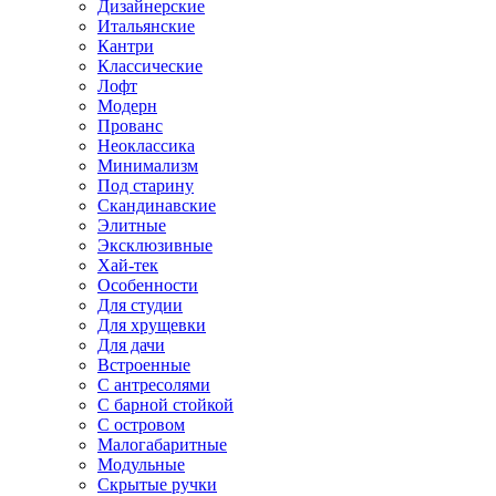
Дизайнерские
Итальянские
Кантри
Классические
Лофт
Модерн
Прованс
Неоклассика
Минимализм
Под старину
Скандинавские
Элитные
Эксклюзивные
Хай-тек
Особенности
Для студии
Для хрущевки
Для дачи
Встроенные
С антресолями
С барной стойкой
С островом
Малогабаритные
Модульные
Скрытые ручки