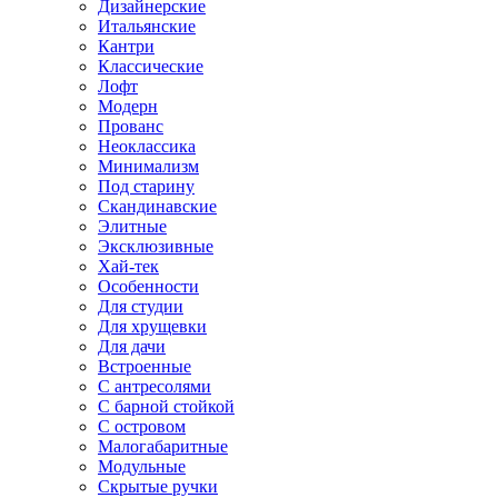
Дизайнерские
Итальянские
Кантри
Классические
Лофт
Модерн
Прованс
Неоклассика
Минимализм
Под старину
Скандинавские
Элитные
Эксклюзивные
Хай-тек
Особенности
Для студии
Для хрущевки
Для дачи
Встроенные
С антресолями
С барной стойкой
С островом
Малогабаритные
Модульные
Скрытые ручки