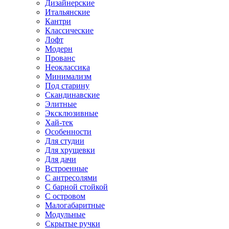
Дизайнерские
Итальянские
Кантри
Классические
Лофт
Модерн
Прованс
Неоклассика
Минимализм
Под старину
Скандинавские
Элитные
Эксклюзивные
Хай-тек
Особенности
Для студии
Для хрущевки
Для дачи
Встроенные
С антресолями
С барной стойкой
С островом
Малогабаритные
Модульные
Скрытые ручки