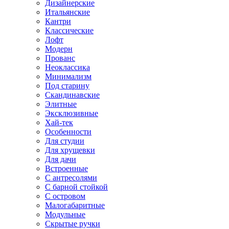
Дизайнерские
Итальянские
Кантри
Классические
Лофт
Модерн
Прованс
Неоклассика
Минимализм
Под старину
Скандинавские
Элитные
Эксклюзивные
Хай-тек
Особенности
Для студии
Для хрущевки
Для дачи
Встроенные
С антресолями
С барной стойкой
С островом
Малогабаритные
Модульные
Скрытые ручки