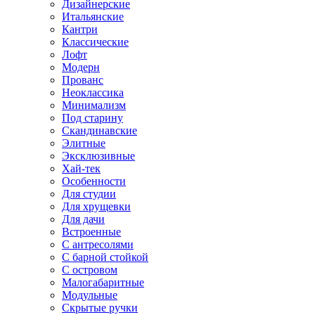
Дизайнерские
Итальянские
Кантри
Классические
Лофт
Модерн
Прованс
Неоклассика
Минимализм
Под старину
Скандинавские
Элитные
Эксклюзивные
Хай-тек
Особенности
Для студии
Для хрущевки
Для дачи
Встроенные
С антресолями
С барной стойкой
С островом
Малогабаритные
Модульные
Скрытые ручки