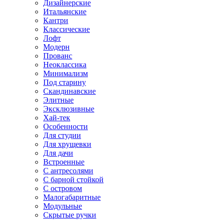
Дизайнерские
Итальянские
Кантри
Классические
Лофт
Модерн
Прованс
Неоклассика
Минимализм
Под старину
Скандинавские
Элитные
Эксклюзивные
Хай-тек
Особенности
Для студии
Для хрущевки
Для дачи
Встроенные
С антресолями
С барной стойкой
С островом
Малогабаритные
Модульные
Скрытые ручки