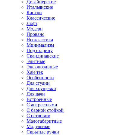
Дизайнерские
Итальянские
Кантри
Классические
Лофт
Модерн
Прованс
Неоклассика
Минимализм
Под старину
Скандинавские
Элитные
Эксклюзивные
Хай-тек
Особенности
Для студии
Для хрущевки
Для дачи
Встроенные
С антресолями
С барной стойкой
С островом
Малогабаритные
Модульные
Скрытые ручки