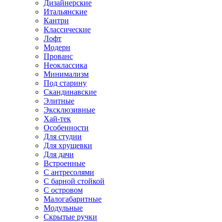
Дизайнерские
Итальянские
Кантри
Классические
Лофт
Модерн
Прованс
Неоклассика
Минимализм
Под старину
Скандинавские
Элитные
Эксклюзивные
Хай-тек
Особенности
Для студии
Для хрущевки
Для дачи
Встроенные
С антресолями
С барной стойкой
С островом
Малогабаритные
Модульные
Скрытые ручки