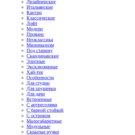
Дизайнерские
Итальянские
Кантри
Классические
Лофт
Модерн
Прованс
Неоклассика
Минимализм
Под старину
Скандинавские
Элитные
Эксклюзивные
Хай-тек
Особенности
Для студии
Для хрущевки
Для дачи
Встроенные
С антресолями
С барной стойкой
С островом
Малогабаритные
Модульные
Скрытые ручки