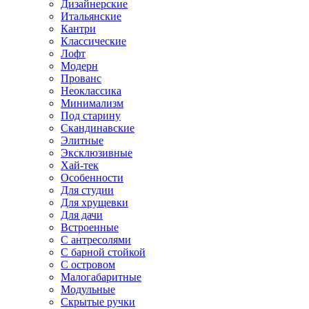
Дизайнерские
Итальянские
Кантри
Классические
Лофт
Модерн
Прованс
Неоклассика
Минимализм
Под старину
Скандинавские
Элитные
Эксклюзивные
Хай-тек
Особенности
Для студии
Для хрущевки
Для дачи
Встроенные
С антресолями
С барной стойкой
С островом
Малогабаритные
Модульные
Скрытые ручки