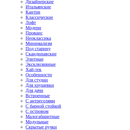
Дизайнерские
Итальянские
Кантри
Классические
Лофт
Модерн
Прованс
Неоклассика
Минимализм
Под старину
Скандинавские
Элитные
Эксклюзивные
Хай-тек
Особенности
Для студии
Для хрущевки
Для дачи
Встроенные
С антресолями
С барной стойкой
С островом
Малогабаритные
Модульные
Скрытые ручки