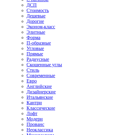
ДСП
Стоимость
Дешевые
Дорогие
Эконом-класс
Элитные
Форма
П-образные
Угловые
Прямые
Радиусные
Скошенные углы
Стиль
Современные
Евро
Английские
Дизайнерские
Итальянские
Кантри
Классические
Лофт
Модерн
Прованс
Неоклассика