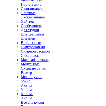
Минимализм
Под старину
Скандинавские
Элитные
Эксклюзивные
Хай-тек
Особенности
Для студии
Для хрущевки
Для дачи
Встроенные
С антресолями
С барной стойкой
С островом
Малогабаритные
Модульные
Скрытые ручки
Размер
Мини-кухни
Узкие
3 кв. м.
5 кв. м.
6 кв. м.
9 кв. м.
Все для кухни