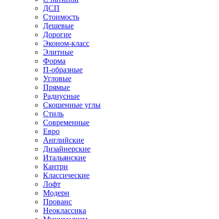
ДСП
Стоимость
Дешевые
Дорогие
Эконом-класс
Элитные
Форма
П-образные
Угловые
Прямые
Радиусные
Скошенные углы
Стиль
Современные
Евро
Английские
Дизайнерские
Итальянские
Кантри
Классические
Лофт
Модерн
Прованс
Неоклассика