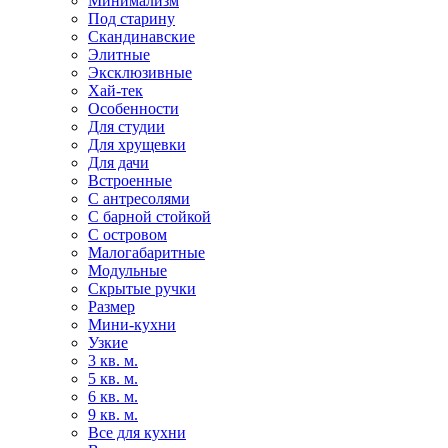
Минимализм
Под старину
Скандинавские
Элитные
Эксклюзивные
Хай-тек
Особенности
Для студии
Для хрущевки
Для дачи
Встроенные
С антресолями
С барной стойкой
С островом
Малогабаритные
Модульные
Скрытые ручки
Размер
Мини-кухни
Узкие
3 кв. м.
5 кв. м.
6 кв. м.
9 кв. м.
Все для кухни