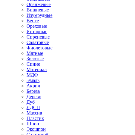
Оранжевые
Вишневые
Изумрудные
Венге
Ореховые
Янтарные
Сиреневые
Салатовые
Фиолетовые
Мятные
Золотые
Синие
Материал
МДФ
Эмаль
Акрил
Береза
Дерево
Дуб
ЛДСП
Массив
Пластик
Шпон
Экошпон
С патиной