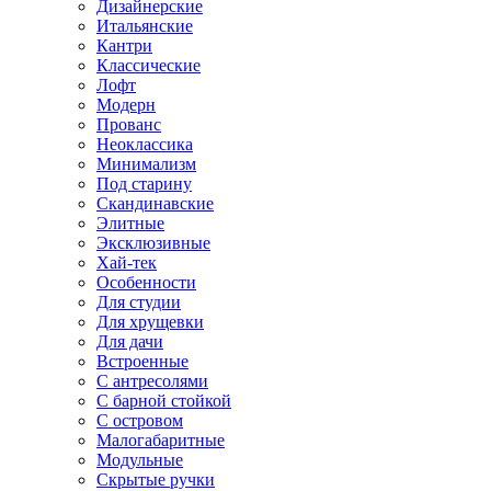
Дизайнерские
Итальянские
Кантри
Классические
Лофт
Модерн
Прованс
Неоклассика
Минимализм
Под старину
Скандинавские
Элитные
Эксклюзивные
Хай-тек
Особенности
Для студии
Для хрущевки
Для дачи
Встроенные
С антресолями
С барной стойкой
С островом
Малогабаритные
Модульные
Скрытые ручки