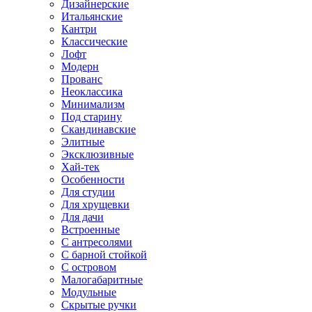
Дизайнерские
Итальянские
Кантри
Классические
Лофт
Модерн
Прованс
Неоклассика
Минимализм
Под старину
Скандинавские
Элитные
Эксклюзивные
Хай-тек
Особенности
Для студии
Для хрущевки
Для дачи
Встроенные
С антресолями
С барной стойкой
С островом
Малогабаритные
Модульные
Скрытые ручки