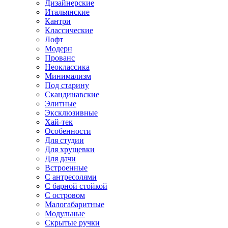
Дизайнерские
Итальянские
Кантри
Классические
Лофт
Модерн
Прованс
Неоклассика
Минимализм
Под старину
Скандинавские
Элитные
Эксклюзивные
Хай-тек
Особенности
Для студии
Для хрущевки
Для дачи
Встроенные
С антресолями
С барной стойкой
С островом
Малогабаритные
Модульные
Скрытые ручки