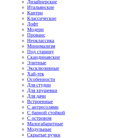
Дизайнерские
Итальянские
Кантри
Классические
Лофт
Модерн
Прованс
Неоклассика
Минимализм
Под старину
Скандинавские
Элитные
Эксклюзивные
Хай-тек
Особенности
Для студии
Для хрущевки
Для дачи
Встроенные
С антресолями
С барной стойкой
С островом
Малогабаритные
Модульные
Скрытые ручки