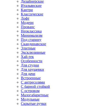
Дизайнерские
Итальянские
Кантри
Классические
Лофт
Модерн
Прованс
Неоклассика
Минимализм
Под старину
Скандинавские
Элитные
Эксклюзивные
Хай-тек
Особенности
Для студии
Для хрущевки
Для дачи
Встроенные
С антресолями
С барной стойкой
С островом
Малогабаритные
Модульные
Скрытые ручки