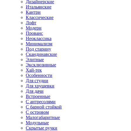
Дизайнерские
Итальянские
Кантри
Классические
Лофт
Модерн
Прованс
Неоклассика
Минимализм
Под старину
Скандинавские
Элитные
Эксклюзивные
Хай-тек
Особенности
Для студии
Для хрущевки
Для дачи
Встроенные
С антресолями
С барной стойкой
С островом
Малогабаритные
Модульные
Скрытые ручки