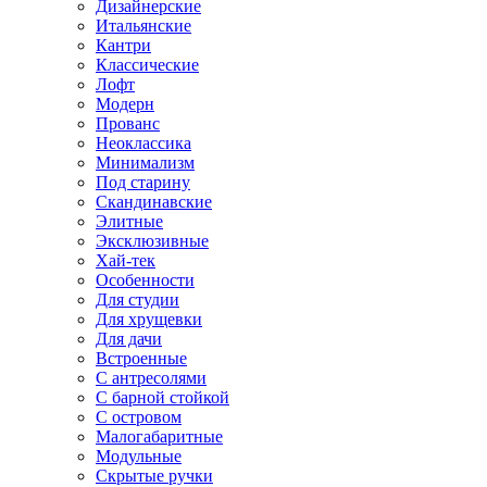
Дизайнерские
Итальянские
Кантри
Классические
Лофт
Модерн
Прованс
Неоклассика
Минимализм
Под старину
Скандинавские
Элитные
Эксклюзивные
Хай-тек
Особенности
Для студии
Для хрущевки
Для дачи
Встроенные
С антресолями
С барной стойкой
С островом
Малогабаритные
Модульные
Скрытые ручки