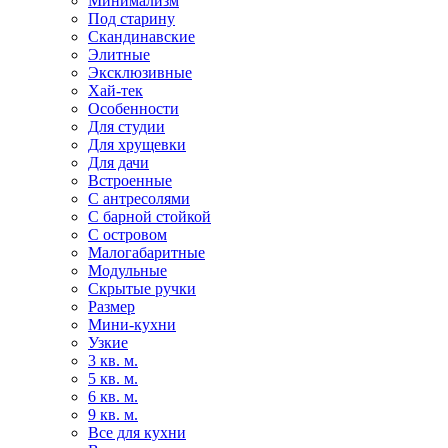
Минимализм
Под старину
Скандинавские
Элитные
Эксклюзивные
Хай-тек
Особенности
Для студии
Для хрущевки
Для дачи
Встроенные
С антресолями
С барной стойкой
С островом
Малогабаритные
Модульные
Скрытые ручки
Размер
Мини-кухни
Узкие
3 кв. м.
5 кв. м.
6 кв. м.
9 кв. м.
Все для кухни