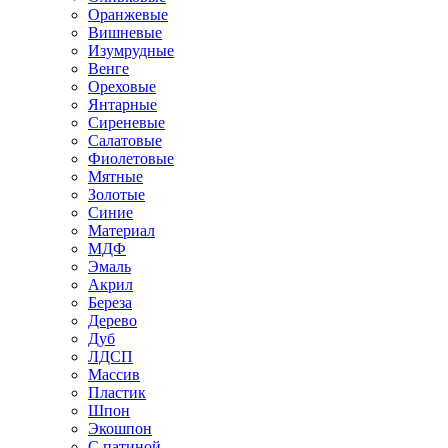
Оранжевые
Вишневые
Изумрудные
Венге
Ореховые
Янтарные
Сиреневые
Салатовые
Фиолетовые
Мятные
Золотые
Синие
Материал
МДФ
Эмаль
Акрил
Береза
Дерево
Дуб
ЛДСП
Массив
Пластик
Шпон
Экошпон
С патиной