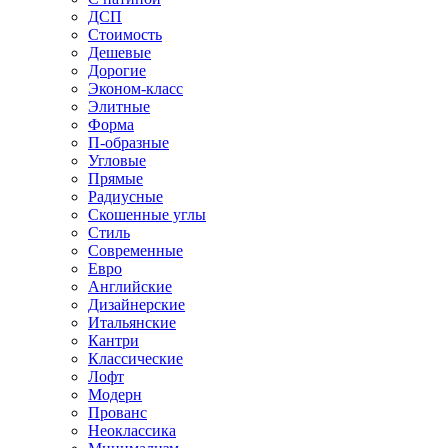
ДСП
Стоимость
Дешевые
Дорогие
Эконом-класс
Элитные
Форма
П-образные
Угловые
Прямые
Радиусные
Скошенные углы
Стиль
Современные
Евро
Английские
Дизайнерские
Итальянские
Кантри
Классические
Лофт
Модерн
Прованс
Неоклассика