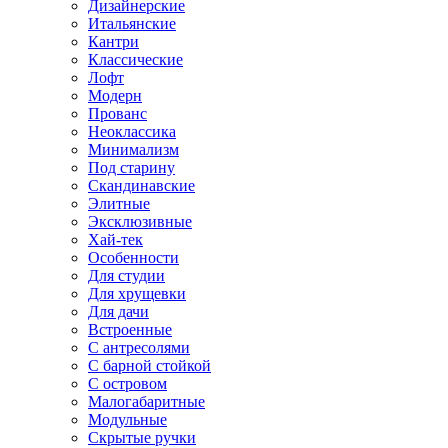
Дизайнерские
Итальянские
Кантри
Классические
Лофт
Модерн
Прованс
Неоклассика
Минимализм
Под старину
Скандинавские
Элитные
Эксклюзивные
Хай-тек
Особенности
Для студии
Для хрущевки
Для дачи
Встроенные
С антресолями
С барной стойкой
С островом
Малогабаритные
Модульные
Скрытые ручки