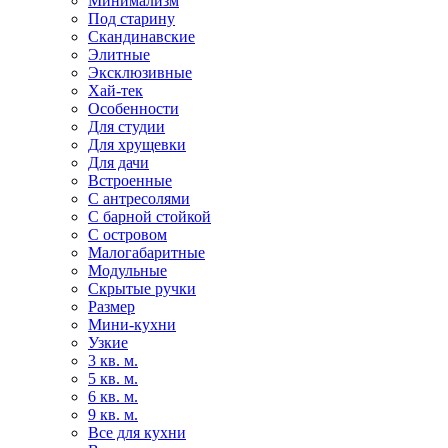
Минимализм
Под старину
Скандинавские
Элитные
Эксклюзивные
Хай-тек
Особенности
Для студии
Для хрущевки
Для дачи
Встроенные
С антресолями
С барной стойкой
С островом
Малогабаритные
Модульные
Скрытые ручки
Размер
Мини-кухни
Узкие
3 кв. м.
5 кв. м.
6 кв. м.
9 кв. м.
Все для кухни