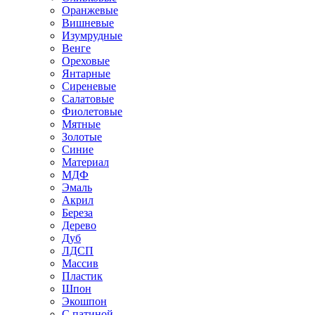
Оранжевые
Вишневые
Изумрудные
Венге
Ореховые
Янтарные
Сиреневые
Салатовые
Фиолетовые
Мятные
Золотые
Синие
Материал
МДФ
Эмаль
Акрил
Береза
Дерево
Дуб
ЛДСП
Массив
Пластик
Шпон
Экошпон
С патиной