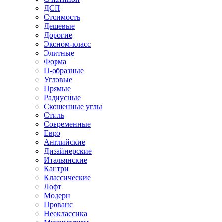
ДСП
Стоимость
Дешевые
Дорогие
Эконом-класс
Элитные
Форма
П-образные
Угловые
Прямые
Радиусные
Скошенные углы
Стиль
Современные
Евро
Английские
Дизайнерские
Итальянские
Кантри
Классические
Лофт
Модерн
Прованс
Неоклассика