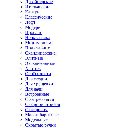
Дизайнерские
Итальянские
Кантри
Классические
Лофт
Модерн
Прованс
Неоклассика
Минимализм
Под старину
Скандинавские
Элитные
Эксклюзивные
Хай-тек
Особенности
Для студии
Для хрущевки
Для дачи
Встроенные
С антресолями
С барной стойкой
С островом
Малогабаритные
Модульные
Скрытые ручки