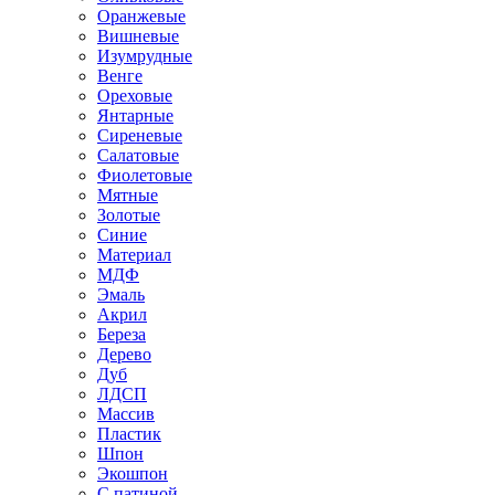
Оранжевые
Вишневые
Изумрудные
Венге
Ореховые
Янтарные
Сиреневые
Салатовые
Фиолетовые
Мятные
Золотые
Синие
Материал
МДФ
Эмаль
Акрил
Береза
Дерево
Дуб
ЛДСП
Массив
Пластик
Шпон
Экошпон
С патиной