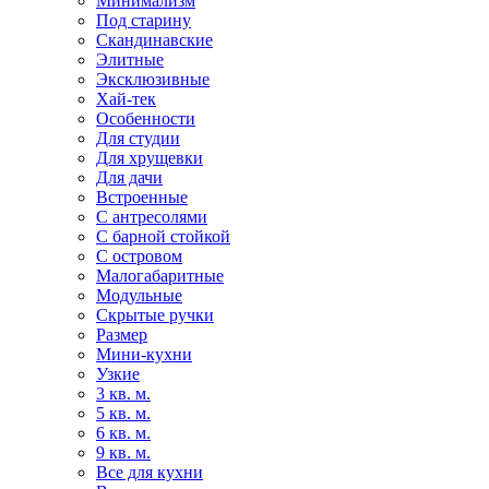
Минимализм
Под старину
Скандинавские
Элитные
Эксклюзивные
Хай-тек
Особенности
Для студии
Для хрущевки
Для дачи
Встроенные
С антресолями
С барной стойкой
С островом
Малогабаритные
Модульные
Скрытые ручки
Размер
Мини-кухни
Узкие
3 кв. м.
5 кв. м.
6 кв. м.
9 кв. м.
Все для кухни