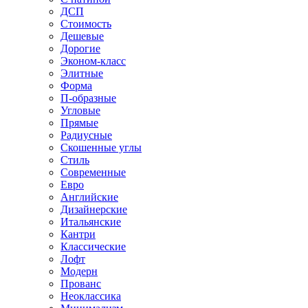
ДСП
Стоимость
Дешевые
Дорогие
Эконом-класс
Элитные
Форма
П-образные
Угловые
Прямые
Радиусные
Скошенные углы
Стиль
Современные
Евро
Английские
Дизайнерские
Итальянские
Кантри
Классические
Лофт
Модерн
Прованс
Неоклассика