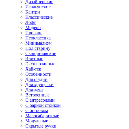
Дизайнерские
Итальянские
Кантри
Классические
Лофт
Модерн
Прованс
Неоклассика
Минимализм
Под старину
Скандинавские
Элитные
Эксклюзивные
Хай-тек
Особенности
Для студии
Для хрущевки
Для дачи
Встроенные
С антресолями
С барной стойкой
С островом
Малогабаритные
Модульные
Скрытые ручки