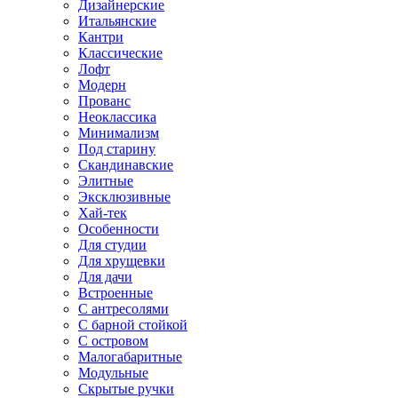
Дизайнерские
Итальянские
Кантри
Классические
Лофт
Модерн
Прованс
Неоклассика
Минимализм
Под старину
Скандинавские
Элитные
Эксклюзивные
Хай-тек
Особенности
Для студии
Для хрущевки
Для дачи
Встроенные
С антресолями
С барной стойкой
С островом
Малогабаритные
Модульные
Скрытые ручки