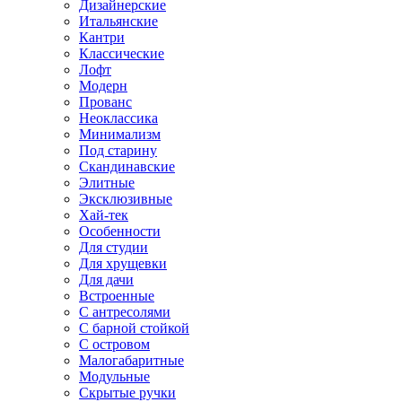
Дизайнерские
Итальянские
Кантри
Классические
Лофт
Модерн
Прованс
Неоклассика
Минимализм
Под старину
Скандинавские
Элитные
Эксклюзивные
Хай-тек
Особенности
Для студии
Для хрущевки
Для дачи
Встроенные
С антресолями
С барной стойкой
С островом
Малогабаритные
Модульные
Скрытые ручки