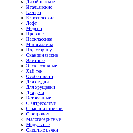
Дизайнерские
Итальянские
Кантри
Классические
Лофт
Модерн
Прованс
Неоклассика
Минимализм
Под старину
Скандинавские
Элитные
Эксклюзивные
Хай-тек
Особенности
Для студии
Для хрущевки
Для дачи
Встроенные
С антресолями
С барной стойкой
С островом
Малогабаритные
Модульные
Скрытые ручки