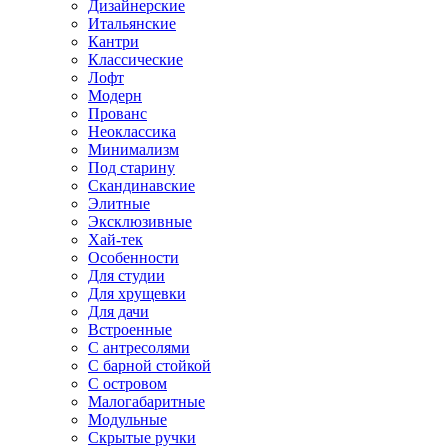
Дизайнерские
Итальянские
Кантри
Классические
Лофт
Модерн
Прованс
Неоклассика
Минимализм
Под старину
Скандинавские
Элитные
Эксклюзивные
Хай-тек
Особенности
Для студии
Для хрущевки
Для дачи
Встроенные
С антресолями
С барной стойкой
С островом
Малогабаритные
Модульные
Скрытые ручки