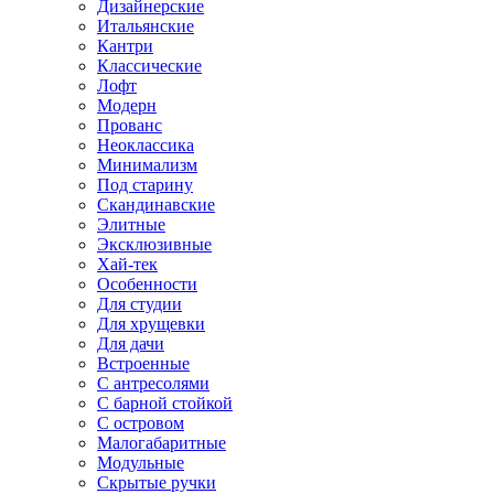
Дизайнерские
Итальянские
Кантри
Классические
Лофт
Модерн
Прованс
Неоклассика
Минимализм
Под старину
Скандинавские
Элитные
Эксклюзивные
Хай-тек
Особенности
Для студии
Для хрущевки
Для дачи
Встроенные
С антресолями
С барной стойкой
С островом
Малогабаритные
Модульные
Скрытые ручки