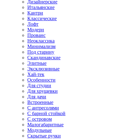
Дизайнерские
Итальянские
Кантри
Классические
Лофт
Модерн
Прованс
Неоклассика
Минимализм
Под старину
Скандинавские
Элитные
Эксклюзивные
Хай-тек
Особенности
Для студии
Для хрущевки
Для дачи
Встроенные
С антресолями
С барной стойкой
С островом
Малогабаритные
Модульные
Скрытые ручки