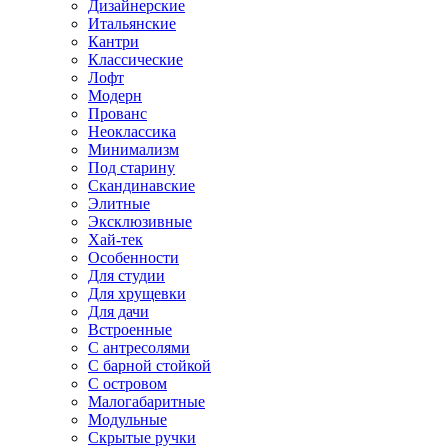
Дизайнерские
Итальянские
Кантри
Классические
Лофт
Модерн
Прованс
Неоклассика
Минимализм
Под старину
Скандинавские
Элитные
Эксклюзивные
Хай-тек
Особенности
Для студии
Для хрущевки
Для дачи
Встроенные
С антресолями
С барной стойкой
С островом
Малогабаритные
Модульные
Скрытые ручки