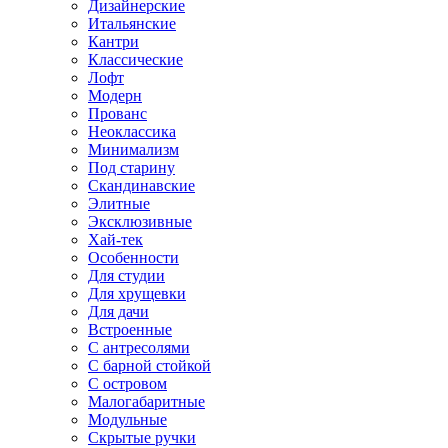
Дизайнерские
Итальянские
Кантри
Классические
Лофт
Модерн
Прованс
Неоклассика
Минимализм
Под старину
Скандинавские
Элитные
Эксклюзивные
Хай-тек
Особенности
Для студии
Для хрущевки
Для дачи
Встроенные
С антресолями
С барной стойкой
С островом
Малогабаритные
Модульные
Скрытые ручки